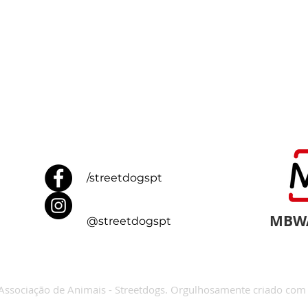
/streetdogspt
MBWA
@streetdogspt
Associação de Animais - Streetdogs. Orgulhosamente criado co