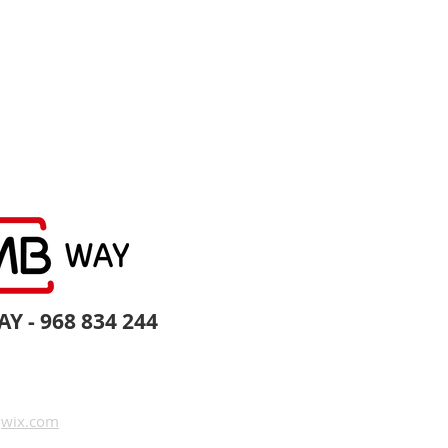
Y - 968 834 244
m
wix.com