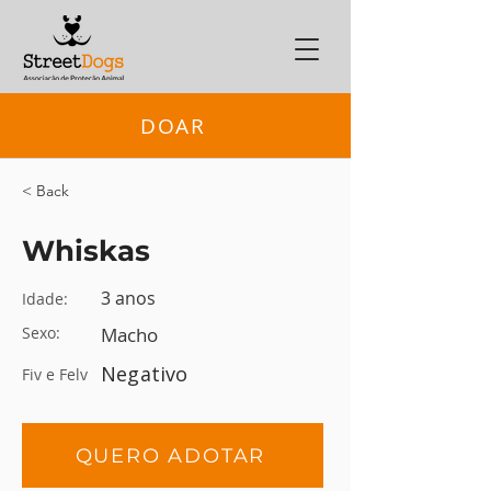
DOAR
< Back
Whiskas
3 anos
Idade:
Sexo:
Macho
Negativo
Fiv e Felv
QUERO ADOTAR