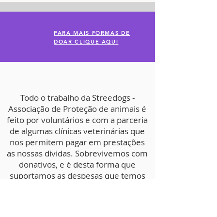
PARA MAIS FORMAS DE
DOAR CLIQUE AQUI
Todo o trabalho da Streedogs -
Associação de Proteção de animais é
feito por voluntários e com a parceria
de algumas clínicas veterinárias que
nos permitem pagar em prestações
as nossas dividas. Sobrevivemos com
donativos, e é desta forma que
suportamos as despesas que temos
na Associação, de forma a
continuarmos a recolher e salvar
animais das ruas e/ou em perigo de