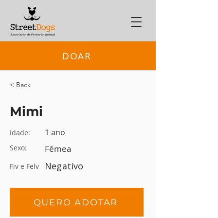
DOAR
< Back
Mimi
1 ano
Idade:
Sexo:
Fêmea
Negativo
Fiv e Felv
QUERO ADOTAR