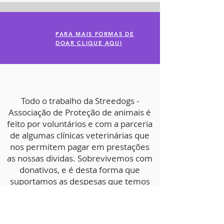
PARA MAIS FORMAS DE
DOAR CLIQUE AQUI
Todo o trabalho da Streedogs -
Associação de Proteção de animais é
feito por voluntários e com a parceria
de algumas clínicas veterinárias que
nos permitem pagar em prestações
as nossas dividas. Sobrevivemos com
donativos, e é desta forma que
suportamos as despesas que temos
na Associação, de forma a
continuarmos a recolher e salvar
animais das ruas e/ou em perigo de