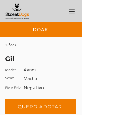
DOAR
< Back
Gil
4 anos
Idade:
Sexo:
Macho
Negativo
Fiv e Felv
QUERO ADOTAR