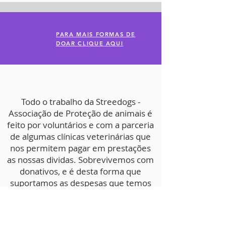
PARA MAIS FORMAS DE
DOAR CLIQUE AQUI
Todo o trabalho da Streedogs -
Associação de Proteção de animais é
feito por voluntários e com a parceria
de algumas clínicas veterinárias que
nos permitem pagar em prestações
as nossas dividas. Sobrevivemos com
donativos, e é desta forma que
suportamos as despesas que temos
na Associação, de forma a
continuarmos a recolher e salvar
animais das ruas e/ou em perigo de