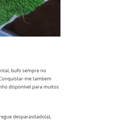
ntal, bufo sempre no
o. Conquistar-me tambem
inho disponível para muitos
regue desparasitado(a),