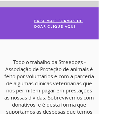
PARA MAIS FORMAS DE
DOAR CLIQUE AQUI
Todo o trabalho da Streedogs -
Associação de Proteção de animais é
feito por voluntários e com a parceria
de algumas clínicas veterinárias que
nos permitem pagar em prestações
as nossas dividas. Sobrevivemos com
donativos, e é desta forma que
suportamos as despesas que temos
na Associação, de forma a
continuarmos a recolher e salvar
animais das ruas e/ou em perigo de