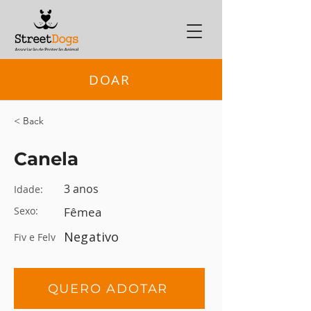
DOAR
< Back
Canela
3 anos
Idade:
Sexo:
Fêmea
Negativo
Fiv e Felv
QUERO ADOTAR