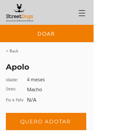
DOAR
< Back
Apolo
4 meses
Idade:
Sexo:
Macho
N/A
Fiv e Felv
QUERO ADOTAR