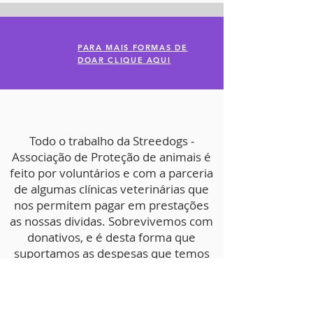
PARA MAIS FORMAS DE
DOAR CLIQUE AQUI
Todo o trabalho da Streedogs -
Associação de Proteção de animais é
feito por voluntários e com a parceria
de algumas clínicas veterinárias que
nos permitem pagar em prestações
as nossas dividas. Sobrevivemos com
donativos, e é desta forma que
suportamos as despesas que temos
na Associação, de forma a
continuarmos a recolher e salvar
animais das ruas e/ou em perigo de