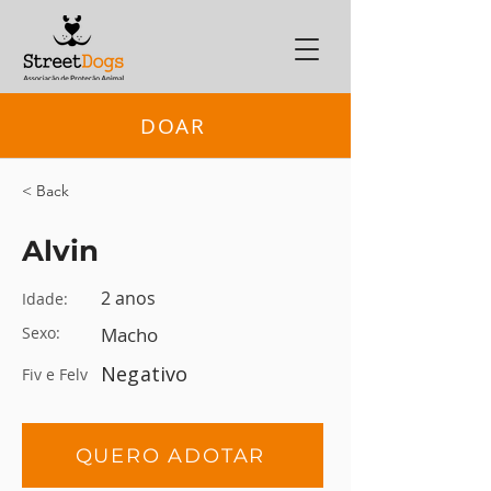
DOAR
< Back
Alvin
2 anos
Idade:
Sexo:
Macho
Negativo
Fiv e Felv
QUERO ADOTAR