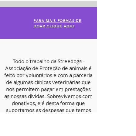
PARA MAIS FORMAS DE
DOAR CLIQUE AQUI
Todo o trabalho da Streedogs -
Associação de Proteção de animais é
feito por voluntários e com a parceria
de algumas clínicas veterinárias que
nos permitem pagar em prestações
as nossas dividas. Sobrevivemos com
donativos, e é desta forma que
suportamos as despesas que temos
na Associação, de forma a
continuarmos a recolher e salvar
animais das ruas e/ou em perigo de